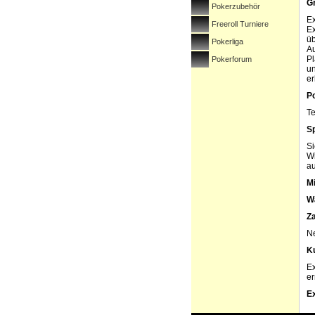
Gr
Pokerzubehör
Ex
Freeroll Turniere
Ex
üb
Pokerliga
Au
Pl
Pokerforum
un
er
Po
Te
S
Si
Wi
au
M
W
Z
Ne
K
Ex
er
E