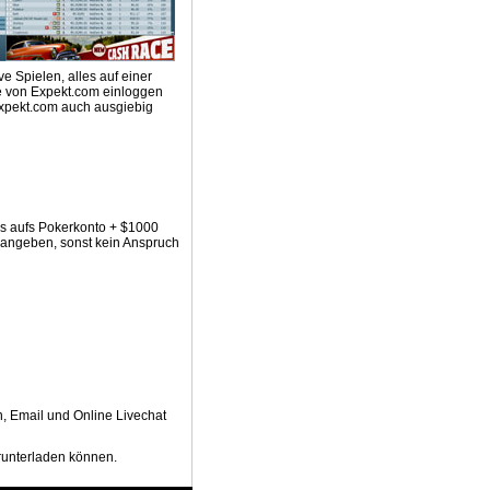
 Spielen, alles auf einer
e von Expekt.com einloggen
 Expekt.com auch ausgiebig
is aufs Pokerkonto + $1000
 angeben, sonst kein Anspruch
n, Email und Online Livechat
runterladen können.