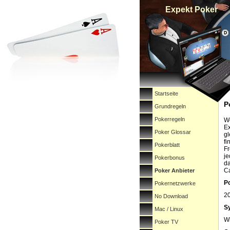
Expekt Poker
Startseite
P
Grundregeln
Pokerregeln
We
Ex
Poker Glossar
gl
fi
Pokerblatt
Fr
je
Pokerbonus
da
Ca
Poker Anbieter
P
Pokernetzwerke
20
No Download
S
Mac / Linux
W
Poker TV