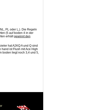
(NL, PL oder L,). Die Regeln
ten (5 auf boden 4 in der
rten erhält
gewinnt den
pieler hat A2KQ A und Q sind
e hand ist Flush mit Ace High
am boden liegt noch 3,4 und 5,
er