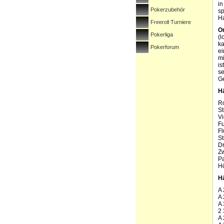
in
Pokerzubehör
sp
Ha
Freeroll Turniere
O
Pokerliga
(l
ka
Pokerforum
ei
mi
is
se
Ge
H
Ro
St
Vi
Fu
Fl
St
Dr
Z
P
Hö
H
A 
A 
A 
2 
A 