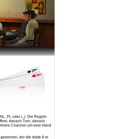
(NL, PL oder L,). Die Regeln
öffnet, danach Turn, danach
t mehrere Chancen um eine Hand
gewinnen, der die letzte 9 er