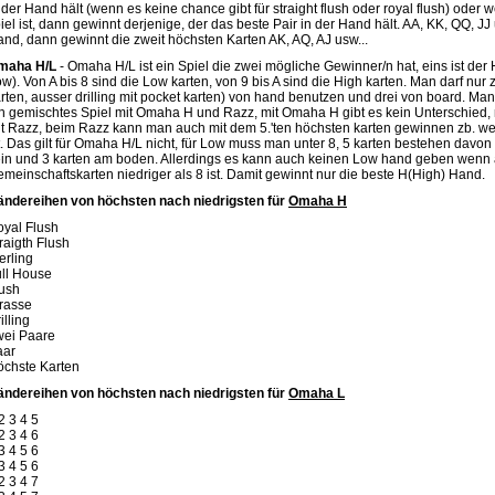
 der Hand hält (wenn es keine chance gibt für straight flush oder royal flush) oder w
iel ist, dann gewinnt derjenige, der das beste Pair in der Hand hält. AA, KK, QQ, JJ 
nd, dann gewinnt die zweit höchsten Karten AK, AQ, AJ usw...
maha H/L
- Omaha H/L ist ein Spiel die zwei mögliche Gewinner/n hat, eins ist der 
ow). Von A bis 8 sind die Low karten, von 9 bis A sind die High karten. Man darf nur
rten, ausser drilling mit pocket karten) von hand benutzen und drei von board. M
n gemischtes Spiel mit Omaha H und Razz, mit Omaha H gibt es kein Unterschied, 
t Razz, beim Razz kann man auch mit dem 5.'ten höchsten karten gewinnen zb. wenn
t. Das gilt für Omaha H/L nicht, für Low muss man unter 8, 5 karten bestehen davon
in und 3 karten am boden. Allerdings es kann auch keinen Low hand geben wenn 
meinschaftskarten niedriger als 8 ist. Damit gewinnt nur die beste H(High) Hand.
ändereihen von höchsten nach niedrigsten für
Omaha H
yal Flush
raigth Flush
erling
ll House
ush
rasse
illing
wei Paare
aar
chste Karten
ändereihen von höchsten nach niedrigsten für
Omaha L
2 3 4 5
2 3 4 6
3 4 5 6
3 4 5 6
2 3 4 7