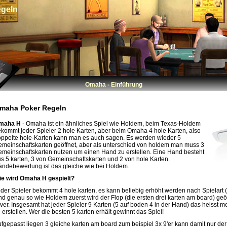
geln
Omaha - Einführung
maha Poker Regeln
maha H
- Omaha ist ein ähnliches Spiel wie Holdem, beim Texas-Holdem
kommt jeder Spieler 2 hole Karten, aber beim Omaha 4 hole Karten, also
ppelte hole-Karten kann man es auch sagen. Es werden wieder 5
meinschaftskarten geöffnet, aber als unterschied von holdem man muss 3
meinschaftskarten nutzen um einen Hand zu erstellen. Eine Hand besteht
s 5 karten, 3 von Gemeinschaftskarten und 2 von hole Karten.
ndebewertung ist das gleiche wie bei Holdem.
ie wird Omaha H gespielt?
der Spieler bekommt 4 hole karten, es kann beliebig erhöht werden nach Spielart 
nd genau so wie Holdem zuerst wird der Flop (die ersten drei karten am board) ge
ver. Insgesamt hat jeder Spieler 9 Karten (5 auf boden 4 in der Hand) das heiss
 erstellen. Wer die besten 5 karten erhält gewinnt das Spiel!
fgepasst liegen 3 gleiche karten am board zum beispiel 3x 9'er kann damit nur der 